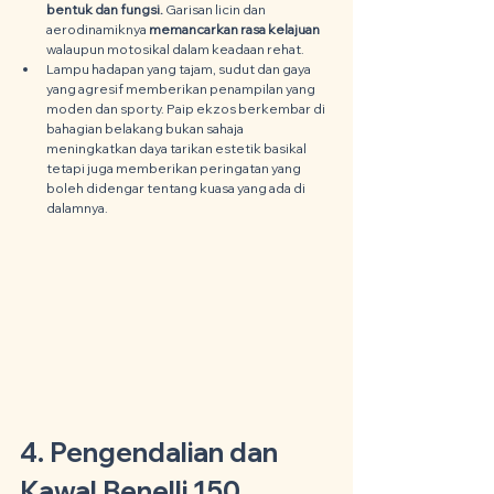
bentuk dan fungsi.
 Garisan licin dan 
aerodinamiknya 
memancarkan rasa kelajuan
walaupun motosikal dalam keadaan rehat.
Lampu hadapan yang tajam, sudut dan gaya 
yang agresif memberikan penampilan yang 
moden dan sporty. Paip ekzos berkembar di 
bahagian belakang bukan sahaja 
meningkatkan daya tarikan estetik basikal 
tetapi juga memberikan peringatan yang 
boleh didengar tentang kuasa yang ada di 
dalamnya.
4. Pengendalian dan 
Kawal Benelli 150