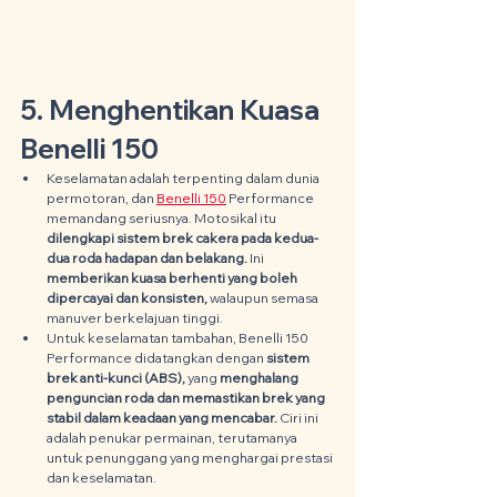
5. Menghentikan Kuasa 
Benelli 150
Keselamatan adalah terpenting dalam dunia 
permotoran, dan 
Benelli 150
 Performance 
memandang seriusnya. Motosikal itu 
dilengkapi sistem brek cakera pada kedua-
dua roda hadapan dan belakang.
 Ini
memberikan kuasa berhenti yang boleh 
dipercayai dan konsisten,
 walaupun semasa 
manuver berkelajuan tinggi.
Untuk keselamatan tambahan, Benelli 150 
Performance didatangkan dengan 
sistem 
brek anti-kunci (ABS), 
yang 
menghalang 
penguncian roda dan memastikan brek yang 
stabil dalam keadaan yang mencabar.
 Ciri ini 
adalah penukar permainan, terutamanya 
untuk penunggang yang menghargai prestasi 
dan keselamatan.