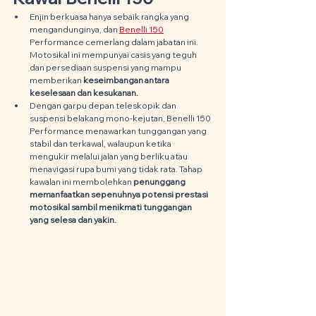
Enjin berkuasa hanya sebaik rangka yang 
mengandunginya, dan 
Benelli 150
Performance cemerlang dalam jabatan ini. 
Motosikal ini mempunyai casis yang teguh 
dan persediaan suspensi yang mampu 
memberikan 
keseimbangan antara 
keselesaan dan kesukanan.
Dengan garpu depan teleskopik dan 
suspensi belakang mono-kejutan, Benelli 150 
Performance menawarkan tunggangan yang 
stabil dan terkawal, walaupun ketika 
mengukir melalui jalan yang berliku atau 
menavigasi rupa bumi yang tidak rata. Tahap 
kawalan ini membolehkan 
penunggang 
memanfaatkan sepenuhnya potensi prestasi 
motosikal sambil menikmati tunggangan 
yang selesa dan yakin.