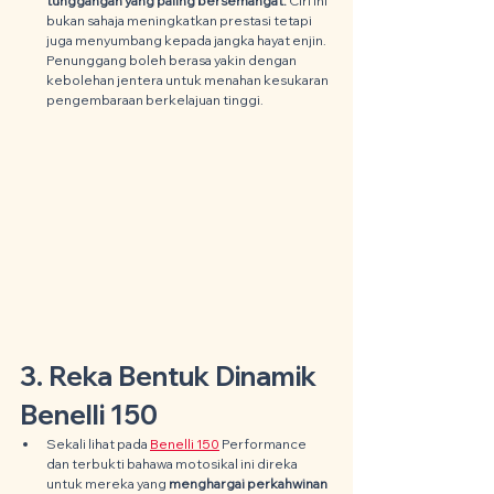
tunggangan yang paling bersemangat. 
Ciri ini 
bukan sahaja meningkatkan prestasi tetapi 
juga menyumbang kepada jangka hayat enjin. 
Penunggang boleh berasa yakin dengan 
kebolehan jentera untuk menahan kesukaran 
pengembaraan berkelajuan tinggi.
3. Reka Bentuk Dinamik 
Benelli 150
Sekali lihat pada 
Benelli 150
 Performance 
dan terbukti bahawa motosikal ini direka 
untuk mereka yang 
menghargai perkahwinan 