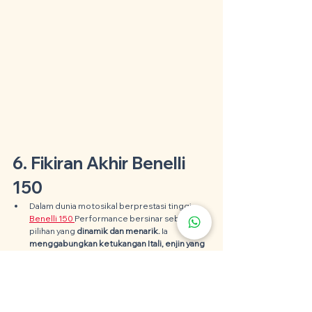
6. Fikiran Akhir Benelli 
150
Dalam dunia motosikal berprestasi tinggi, 
Benelli 150 
Performance bersinar sebagai 
pilihan yang 
dinamik dan menarik. 
Ia 
menggabungkan ketukangan Itali, enjin yang 
kuat, reka bentuk yang menarik dan ciri 
keselamatan termaju 
untuk mencipta 
motosikal yang memberikan pengalaman 
menunggang yang tiada tandingan.   
Sama ada anda seorang penunggang 