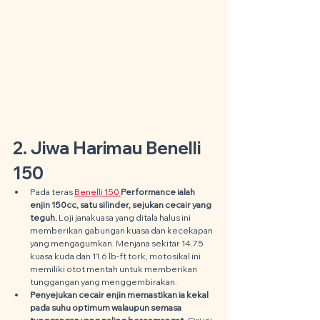
2. Jiwa Harimau Benelli 
150
Pada teras 
Benelli 150 
Performance ialah 
enjin 150cc, satu silinder, sejukan cecair yang 
teguh.
 Loji janakuasa yang ditala halus ini 
memberikan gabungan kuasa dan kecekapan 
yang mengagumkan. Menjana sekitar 14.75 
kuasa kuda dan 11.6 lb-ft tork, motosikal ini 
memiliki otot mentah untuk memberikan 
tunggangan yang menggembirakan.
Penyejukan cecair enjin memastikan ia kekal 
pada suhu optimum walaupun semasa 