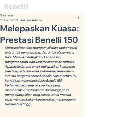
Syuhada
18 Okt 2023
3 min membaca
Melepaskan Kuasa:
Prestasi Benelli 150
Motosikal sentiasa mempunyai daya tarikan yang 
unik untuk penunggang, dan untuk alasan yang 
baik. Mereka merangkumi kebebasan, 
pengembaraan, dan keseronokan jalan terbuka. 
Apabila ia datang untuk melepaskan kuasa dan 
prestasi pada dua roda, beberapa nama dalam 
industri bergema sekuat Benelli. Dalam artikel ini, 
kami akan menyelami dunia Benelli 150 
Performance, meneroka perkara yang 
membezakan motosikal ini dan mengapa ia 
merupakan pilihan yang sesuai untuk mereka 
yang mendambakan keseronokan menunggang 
berprestasi tinggi.